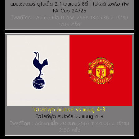
แมนเชสเตอร์ ยูไนเต็ด 2-1 เลสเตอร์ ซิตี้ | ไฮไลต์ เอฟเอ คัพ
FA Cup 24/25
โพสต์โดย : Admin เมื่อ 8 ก.พ. 2568 13:45:38 น. เข้าชม
1786 ครั้ง
ไฮไลท์ฟุต สเปอร์ส vs แมนยู 4-3
ไฮไลท์ฟุต สเปอร์ส vs แมนยู 4-3
โพสต์โดย : Admin เมื่อ 20 ธ.ค. 2567 11:44:06 น. เข้าชม
2186 ครั้ง