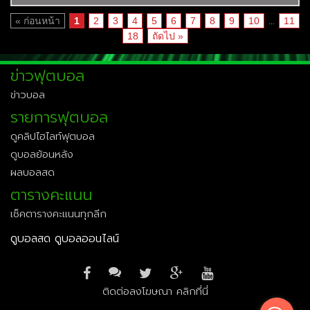
...
« ก่อนหน้า
1
2
3
4
5
6
7
8
9
10
11
18
ถัดไป »
ข่าวฟุตบอล
ข่าวบอล
รายการฟุตบอล
ดูคลิปไฮไลท์ฟุตบอล
ดูบอลย้อนหลัง
ผลบอลสด
ตารางคะแนน
เช็คตารางคะแนนทุกลีก
ดูบอลสด ดูบอลออนไลน์
ติดต่อลงโฆษณา
คลิกที่นี่