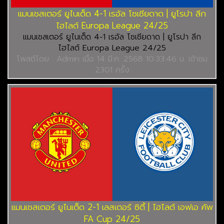
แมนเชสเตอร์ ยูไนเต็ด 4-1 เรอัล โซเซียดาด | ยูโรปา ลีก
ไฮไลต์ Europa League 24/25
แมนเชสเตอร์ ยูไนเต็ด 4-1 เรอัล โซเซียดาด | ยูโรปา ลีก
ไฮไลต์ Europa League 24/25
โพสต์โดย : Admin เมื่อ 14 มี.ค. 2568 10:33:46 น. เข้าชม
2301 ครั้ง
แมนเชสเตอร์ ยูไนเต็ด 2-1 เลสเตอร์ ซิตี้ | ไฮไลต์ เอฟเอ คัพ
FA Cup 24/25