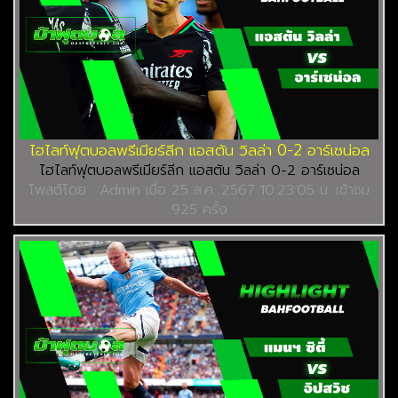
ไฮไลท์ฟุตบอลพรีเมียร์ลีก แอสตัน วิลล่า 0-2 อาร์เซน่อล
ไฮไลท์ฟุตบอลพรีเมียร์ลีก แอสตัน วิลล่า 0-2 อาร์เซน่อล
โพสต์โดย : Admin เมื่อ 25 ส.ค. 2567 10:23:05 น. เข้าชม
925 ครั้ง