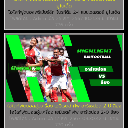
ยูไนเต็ด
ไฮไลท์ฟุตบอลพรีเมียร์ลีก ไบรท์ตัน 2-1 แมนเชสเตอร์ ยูไนเต็ด
โพสต์โดย : Admin เมื่อ 25 ส.ค. 2567 10:21:33 น. เข้าชม
776 ครั้ง
ไฮไลท์ฟุตบอลอุ่นเครื่อง เอมิเรตส์ คัพ อาร์เซน่อล 2-0 ลียง
ไฮไลท์ฟุตบอลอุ่นเครื่อง เอมิเรตส์ คัพ อาร์เซน่อล 2-0 ลียง
โพสต์โดย : Admin เมื่อ 12 ส.ค. 2567 09:30:42 น. เข้าชม
770 ครั้ง