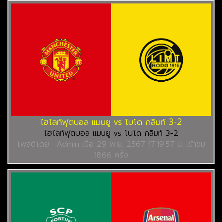
ไฮไลท์ฟุตบอล แมนยู vs โบโด กลิมท์ 3-2
ไฮไลท์ฟุตบอล แมนยู vs โบโด กลิมท์ 3-2
โพสต์โดย : Admin เมื่อ 29 พ.ย. 2567 17:19:57 น. เข้าชม
1866 ครั้ง