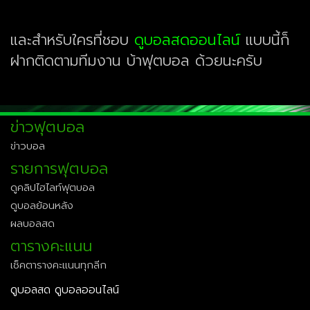
และสำหรับใครที่ชอบ
ดูบอลสดออนไลน์
แบบนี้ก็
ฝากติดตามทีมงาน บ้าฟุตบอล ด้วยนะครับ
ข่าวฟุตบอล
ข่าวบอล
รายการฟุตบอล
ดูคลิปไฮไลท์ฟุตบอล
ดูบอลย้อนหลัง
ผลบอลสด
ตารางคะแนน
เช็คตารางคะแนนทุกลีก
ดูบอลสด ดูบอลออนไลน์