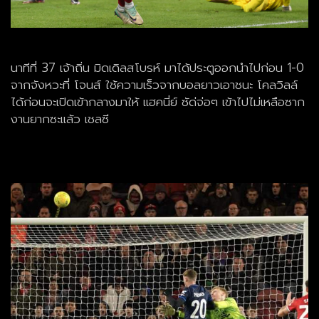
นาทีที่ 37
เจ้าถิ่น มิดเดิลสโบรห์ มาได้ประตูออกนำไปก่อน 1-0
จากจังหวะที่ โจนส์ ใช้ความเร็วจากบอลยาวเอาชนะ โคลวิลล์
ได้ก่อนจะเปิดเข้ากลางมาให้ แฮคนี่ย์ ซัด่จ่อๆ เข้าไปไม่เหลือซาก
งานยากซะแล้ว เชลซี