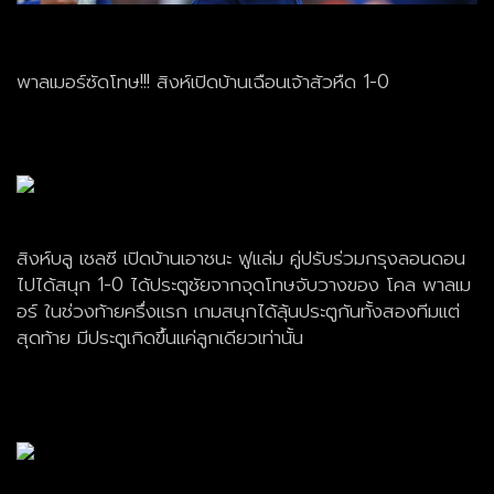
พาลเมอร์ซัดโทษ!!! สิงห์เปิดบ้านเฉือนเจ้าสัวหืด 1-0
สิงห์บลู เชลซี เปิดบ้านเอาชนะ ฟูแล่ม คู่ปรับร่วมกรุงลอนดอน
ไปได้สนุก 1-0 ได้ประตูชัยจากจุดโทษจับวางของ โคล พาลเม
อร์ ในช่วงท้ายครึ่งแรก เกมสนุกได้ลุ้นประตูกันทั้งสองทีมแต่
สุดท้าย มีประตูเกิดขึ้นแค่ลูกเดียวเท่านั้น