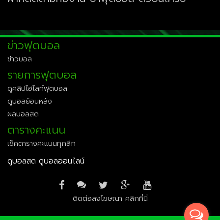
ข่าวฟุตบอล
ข่าวบอล
รายการฟุตบอล
ดูคลิปไฮไลท์ฟุตบอล
ดูบอลย้อนหลัง
ผลบอลสด
ตารางคะแนน
เช็คตารางคะแนนทุกลีก
ดูบอลสด ดูบอลออนไลน์
ติดต่อลงโฆษณา
คลิกที่นี่