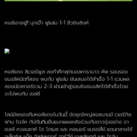
หงส์เอาอยู่!! บุกเจ๊า ฟูแล่ม 1-1 ลิ่วชิงสิงห์
หงส์แดง ลิเวอร์พูล ลงทำศึกฟุตบอลคาราบาว คัพ รอบรอง
ชนะเลิศนัดที่สอง พบกับ ฟูแล่ม ยันเสมอได้สำเร็จ 1-1
รวมผล
สองนัดสกอร์รวม 2-3 ผ่านเข้าสู่รอบชิงชนะเลิศได้สำเร็จโดย
จะไปพบกับ เชลซี
ไลน์อัพของทีมหงส์แดงในวันนี้ จัดชุดใหญ่ลงสนามมี เวอร์กิล
ฟาน ไดจ์ค กัปตันทีมยืนแบกแผงหลังร่วมกับดาวรุ่งอย่าง จา
เรลล์ ควอนซาห์ โจ โกเมซ และ คอเนอร์ แบรดลี่ย์ แดนกลางใช้
อเล็กซิส แม็ค อัลลิสเตอร์ ฮาร์วี่ย์ เอลเลียตต์ และ ไรอัน