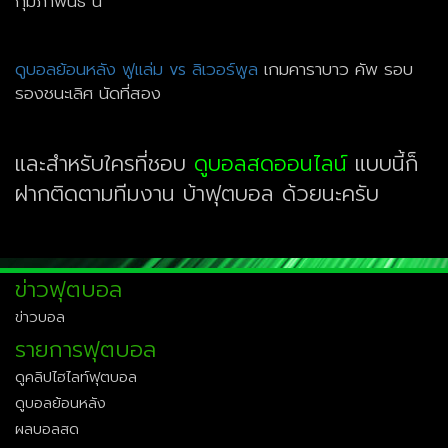
กุมภาพันธ์ นี้
ดูบอลย้อนหลัง ฟูแล่ม vs ลิเวอร์พูล
เกมคาราบาว คัพ รอบ
รองชนะเลิศ นัดที่สอง
และสำหรับใครที่ชอบ
ดูบอลสดออนไลน์
แบบนี้ก็
ฝากติดตามทีมงาน บ้าฟุตบอล ด้วยนะครับ
ข่าวฟุตบอล
ข่าวบอล
รายการฟุตบอล
ดูคลิปไฮไลท์ฟุตบอล
ดูบอลย้อนหลัง
ผลบอลสด