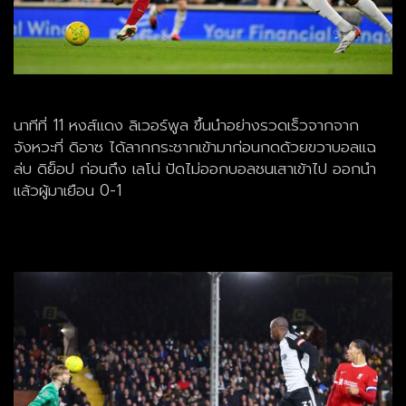
นาทีที่ 11
หงส์แดง ลิเวอร์พูล ขึ้นนำอย่างรวดเร็วจากจาก
จังหวะที่ ดิอาซ ได้ลากกระชากเข้ามาก่อนกดด้วยขวาบอลแฉ
ล่บ ดิย็อป ก่อนถึง เลโน่ ปัดไม่ออกบอลชนเสาเข้าไป ออกนำ
แล้วผู้มาเยือน 0-1