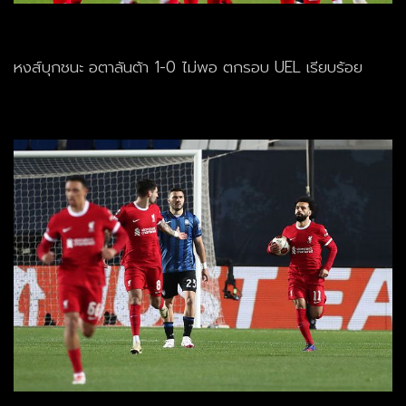
หงส์บุกชนะ อตาลันต้า 1-0 ไม่พอ ตกรอบ UEL เรียบร้อย