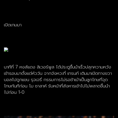
เปิดเกมมา
นาทีที่ 7
หงส์แดง ลิเวอร์พูล ได้ประตูขึ้นนำเร็วปลุกความหวัง
เข้ารอบมาตั้งแต่หัววัน จากจังหวะที่ เทรนท์ เติมมาเปิดทางขวา
บอลไปถูกแขน รุจเจรี่ กรรมการไม่รอช้าเป่าเป็นลูกโทษที่จุด
โทษทันทีก่อน โม ซาลาห์ รับหน้าที่สังหารเข้าไปไม่พลาดขึ้นนำ
ไปก่อน 1-0