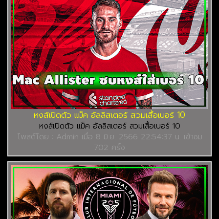
หงส์เปิดตัว แม็ค อัลลิสเตอร์ สวมเสื้อเบอร์ 10
หงส์เปิดตัว แม็ค อัลลิสเตอร์ สวมเสื้อเบอร์ 10
โพสต์โดย : Admin เมื่อ 8 มิ.ย. 2566 22:54:37 น. เข้าชม
702 ครั้ง