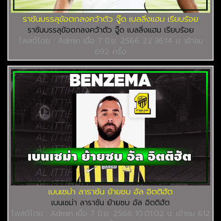
ราชันบรรลุข้อตกลงคว้าตัว จู๊ด เบลลิ่งแฮม เรียบร้อย
ราชันบรรลุข้อตกลงคว้าตัว จู๊ด เบลลิ่งแฮม เรียบร้อย
โพสต์โดย : Admin เมื่อ 7 มิ.ย. 2566 22:36:14 น. เข้าชม
692 ครั้ง
เบนเซม่า ลาราชัน ย้ายซบ อัล อิตติฮัต
เบนเซม่า ลาราชัน ย้ายซบ อัล อิตติฮัต
โพสต์โดย : Admin เมื่อ 7 มิ.ย. 2566 10:01:02 น. เข้าชม 612