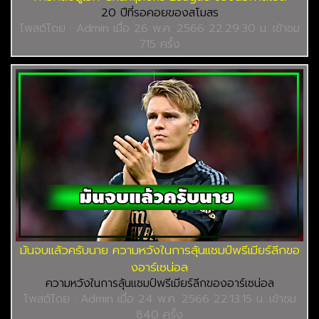
20 ปีที่รอคอยของสโมสร
โพสต์โดย : Admin เมื่อ 26 พ.ค. 2566 22:29:30 น. เข้าชม
715 ครั้ง
มันจบแล้วครับนาย ความหวังในการลุ้นแชมป์พรีเมียร์ลีกขอ
งอาร์เซน่อล
ความหวังในการลุ้นแชมป์พรีเมียร์ลีกของอาร์เซน่อล
โพสต์โดย : Admin เมื่อ 24 พ.ค. 2566 22:13:15 น. เข้าชม
840 ครั้ง