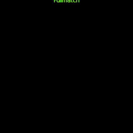
Fullmatch