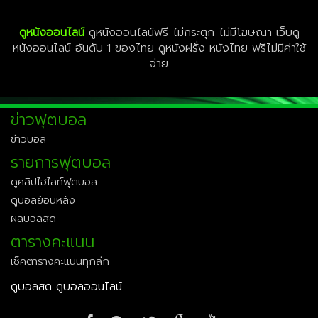
ดูหนังออนไลน์
ดูหนังออนไลน์ฟรี ไม่กระตุก ไม่มีโฆษณา เว็บดู
หนังออนไลน์ อันดับ 1 ของไทย ดูหนังฝรั่ง หนังไทย ฟรีไม่มีค่าใช้
จ่าย
ข่าวฟุตบอล
ข่าวบอล
รายการฟุตบอล
ดูคลิปไฮไลท์ฟุตบอล
ดูบอลย้อนหลัง
ผลบอลสด
ตารางคะแนน
เช็คตารางคะแนนทุกลีก
ดูบอลสด ดูบอลออนไลน์